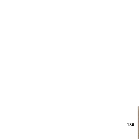
박스사진 ②
130