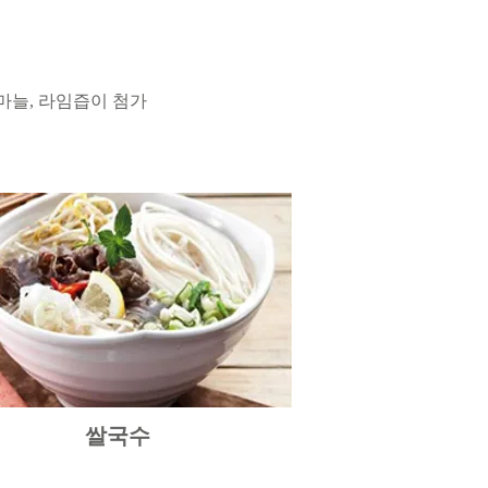
마늘, 라임즙이 첨가
쌀국수