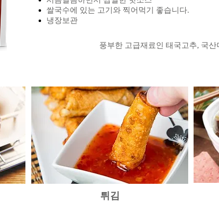
​쌀국수에 있는 고기와 찍어먹기 좋습니다.
​냉장보관
​​추가내용
​풍부한 고급재료인 태국고추, 국산
튀김